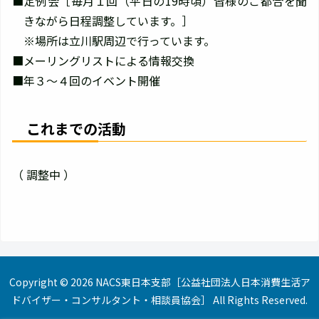
■定例会［毎月１回（平日の19時頃）皆様のご都合を聞
きながら日程調整しています。］
※場所は立川駅周辺で行っています。
■メーリングリストによる情報交換
■年３～４回のイベント開催
これまでの活動
（ 調整中 ）
Copyright © 2026 NACS東日本支部［公益社団法人日本消費生活ア
ドバイザー・コンサルタント・相談員協会］ All Rights Reserved.