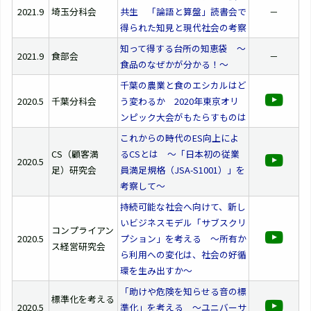
2021.9
埼玉分科会
共生 「論語と算盤」読書会で
－
得られた知見と現代社会の考察
知って得する台所の知恵袋 ～
2021.9
食部会
－
食品のなぜかが分かる！～
千葉の農業と食のエシカルはど
2020.5
千葉分科会
う変わるか 2020年東京オリ
ンピック大会がもたらすものは
これからの時代のES向上によ
CS（顧客満
るCSとは ～「日本初の従業
2020.5
足）研究会
員満足規格（JSA-S1001）」を
考察して～
持続可能な社会へ向けて、新し
いビジネスモデル「サブスクリ
コンプライアン
2020.5
プション」を考える ～所有か
ス経営研究会
ら利用への変化は、社会の好循
環を生み出すか～
「助けや危険を知らせる音の標
標準化を考える
2020.5
準化」を考える ～ユニバーサ