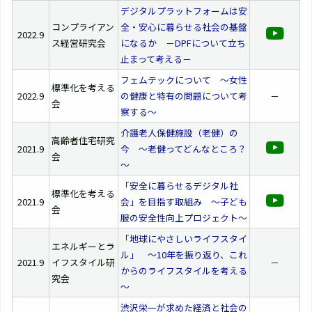
デジタルプラットフォームは安
コンプライアン
全・安心に暮らせる社会の基盤
2022.9
ス経営研究会
になるか －DPFについて立ち
止まって考える－
フェムテックについて ～女性
標準化を考える
2022.9
の健康と特有の問題について考
－
会
察する～
介護老人保健施設（老健）の
高齢者住宅研究
2021.9
今 ～老健ってどんなところ？
会
～
「安全に暮らせるデジタル社
標準化を考える
2021.9
会」を目指す取組み ～子ども
会
服の安全性向上プロジェクト～
「地球にやさしいライフスタイ
エネルギーとラ
ル」 ～10年を振り返り、これ
2021.9
イフスタイル研
－
からのライフスタイルを考える
究会
～
渋沢栄一が求めた経済と社会の