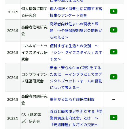
個人情報に関す
個人情報と消費生活に関する高
2024.9
る研究会
校生のアンケート調査
高齢者向け住まいの現状と課
高齢者住宅研究
2024.9
題 ～介護保険制度との関係か
会
ら考える～
エネルギーとラ
便利すぎる生活との決別 ～
2024.9
イフスタイル研
「シン・ライフスタイル」のす
究会
すめ～
安全・安心なC to C取引をする
コンプライアン
ために －インフラとしてのデ
2024.9
ス経営研究会
ジタルプラットフォームの役割
について考える－
高齢者問題研究
2024.9
事例から知る介護保険制度
－
会
収益と顧客満足を両立する『従
CS（顧客満
2023.9
業員満足志向経営』とは ～
足）研究会
『元湯陣屋』女将との交流～