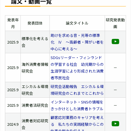
論文・動画一覧
発表年
研究発表動
発表団体
論文タイトル
月
画
助けを求める音・光等の標準
標準化を考える
2025.9
化 Ⅳ ～高齢者・障がい者を
会
中心に考える～
SDGsリーダー・フィンランド
海外消費者情報
の学習する社会 幼児期からの
2025.9
－
研究会
生涯学習により形成された消費
者市民社会
エシカル＆環境
研究会活動報告 エシカル＆環
2025.9
－
研究会
境研究会のこれまでとこれから
インターネット・SNSの情報を
2025.9
消費者法研究会
－
きっかけとした消費者トラブル
顧客応対業務のキャリアを考え
消費者対応研究
2024.9
る 私たちの実践経験からこの
会
仕事の魅力を伝える