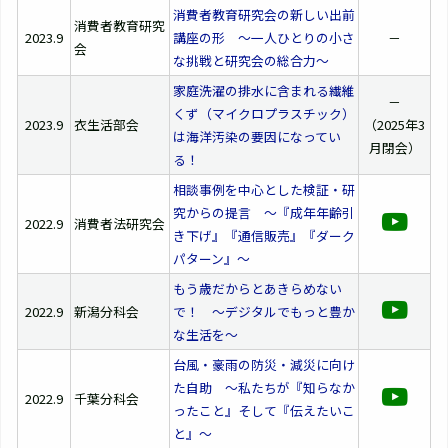
消費者教育研究会の新しい出前
消費者教育研究
2023.9
講座の形 ～一人ひとりの小さ
－
会
な挑戦と研究会の総合力～
家庭洗濯の排水に含まれる繊維
－
くず（マイクロプラスチック）
2023.9
衣生活部会
（2025年3
は海洋汚染の要因になってい
月閉会）
る！
相談事例を中心とした検証・研
究からの提言 ～『成年年齢引
2022.9
消費者法研究会
き下げ』『通信販売』『ダーク
パターン』～
もう歳だからとあきらめない
2022.9
新潟分科会
で！ ～デジタルでもっと豊か
な生活を～
台風・豪雨の防災・減災に向け
た自助 ～私たちが『知らなか
2022.9
千葉分科会
ったこと』そして『伝えたいこ
と』～