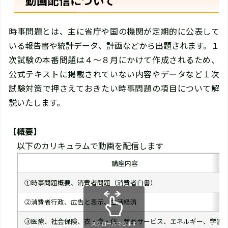
動画配信について
時事問題とは、主に省庁や国の機関が定期的に公表して
いる報告書や統計データ、計画などから出題されます。１
次試験の本番問題は４～８月にかけて作成されるため、
公式テキストに掲載されていない内容やデータなど１次
試験対策で押さえておきたい時事問題の項目について解
説いたします。
【概要】
以下のカリキュラムで動画を配信します
講座内容
①時事問題概要、消費者問題（消費者白書）
②消費者行政、広告と表示、生活経済
③医療、社会保険、衣・食・住、商品サービス、エネルギー、学習
スクロールできます