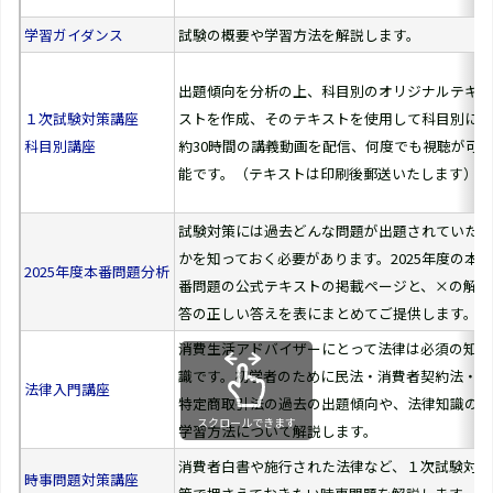
学習ガイダンス
試験の概要や学習方法を解説します。
出題傾向を分析の上、科目別のオリジナルテキ
１次試験対策講座
ストを作成、そのテキストを使用して科目別に
科目別講座
約30時間の講義動画を配信、何度でも視聴が可
能です。（テキストは印刷後郵送いたします）
試験対策には過去どんな問題が出題されていた
かを知っておく必要があります。2025年度の本
2025年度本番問題分析
番問題の公式テキストの掲載ページと、×の解
答の正しい答えを表にまとめてご提供します。
消費生活アドバイザーにとって法律は必須の知
識です。初学者のために民法・消費者契約法・
法律入門講座
特定商取引法の過去の出題傾向や、法律知識の
スクロールできます
学習方法について解説します。
消費者白書や施行された法律など、１次試験対
時事問題対策講座